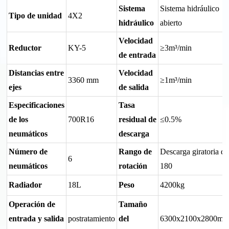
Sistema
Sistema hidráulico
Tipo de unidad
4X2
hidráulico
abierto
Velocidad
Reductor
KY-5
≥3m³/min
de entrada
Distancias entre
Velocidad
3360 mm
≥1m³/min
ejes
de salida
Especificaciones
Tasa
de los
700R16
residual de
≤0.5%
neumáticos
descarga
Número de
Rango de
Descarga giratoria de
6
neumáticos
rotación
180
Radiador
18L
Peso
4200kg
Operación de
Tamaño
entrada y salida
postratamiento
del
6300x2100x2800m