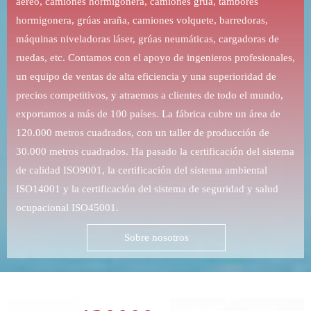
aéreo, camiones hormigonera, camiones grúa, tambores
hormigonera, grúas araña, camiones volquete, barredoras,
máquinas niveladoras láser, grúas neumáticas, cargadoras de
ruedas, etc. Contamos con el apoyo de ingenieros profesionales,
un equipo de ventas de alta eficiencia y una superioridad de
precios competitivos, y atraemos a clientes de todo el mundo,
exportamos a más de 100 países. La fábrica cubre un área de
120.000 metros cuadrados, con un taller de producción de
30.000 metros cuadrados. Ha pasado la certificación del sistema
de calidad ISO9001, la certificación del sistema ambiental
ISO14001 y la certificación del sistema de seguridad y salud
ocupacional ISO45001.
Sobre nosotros