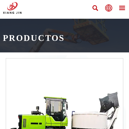



PRODUCTOS