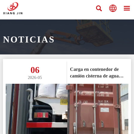



NOTICIAS
06
Carga en contenedor de
camión cisterna de agua
2026-05
usado