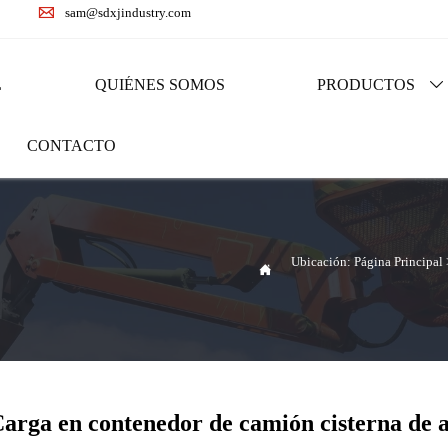

sam@sdxjindustry.com
L
QUIÉNES SOMOS
PRODUCTOS

CONTACTO
Ubicación:
Página Principal

arga en contenedor de camión cisterna de 