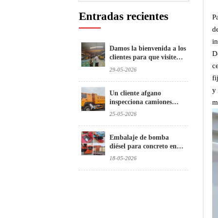
Entradas recientes
P
d
i
Damos la bienvenida a los
D
clientes para que visiten e
c
inspeccionen nuestros
29-05-2026
camiones hormigonera
f
y
Un cliente afgano
inspecciona camiones
m
volquete usados
25-05-2026
Embalaje de bomba
diésel para concreto en
Brasil
18-05-2026