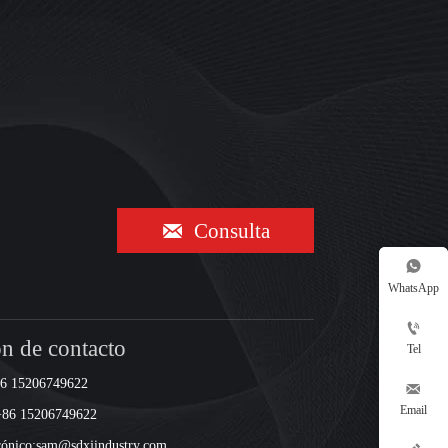

Consulta

WhatsApp

n de contacto
Tel
86 15206749622

Email
+86 15206749622
trónico:sam@sdxjindustry.com