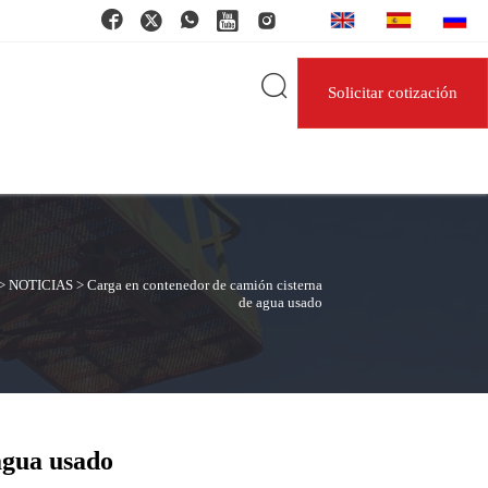






Solicitar cotización
>
NOTICIAS
>
Carga en contenedor de camión cisterna
de agua usado
agua usado