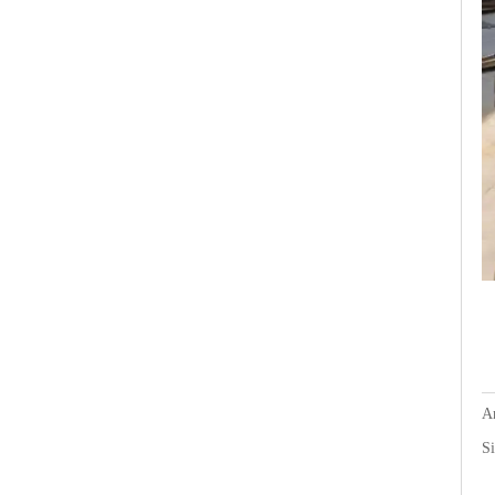
An
Si