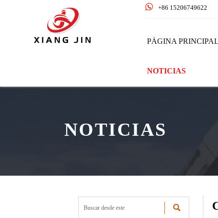

+86 15206749622
PÁGINA PRINCIPA
NOTICIAS
NOTICIAS
C
