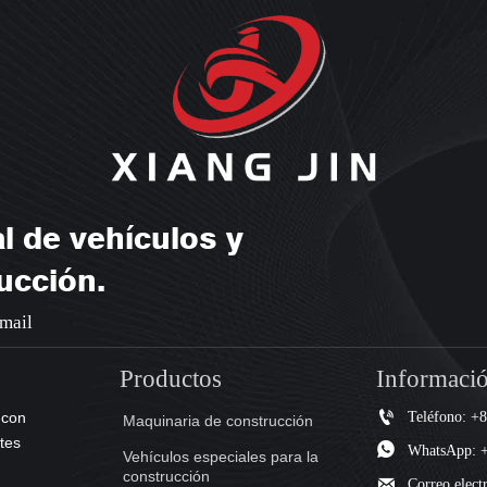
l de vehículos y
ucción.
email
Productos
Informació

Teléfono: +
 con
Maquinaria de construcción
tes

WhatsApp: 
Vehículos especiales para la
construcción

Correo elec