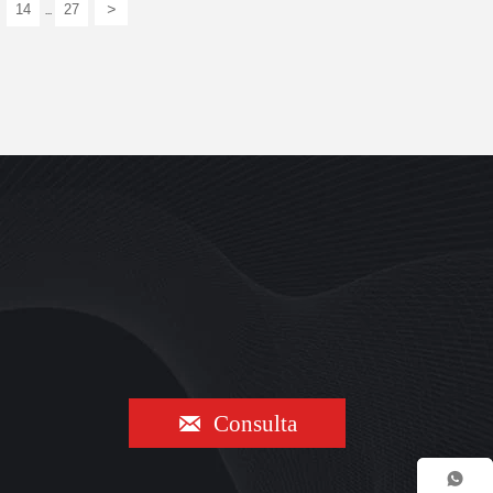
>
14
27
...

Consulta
