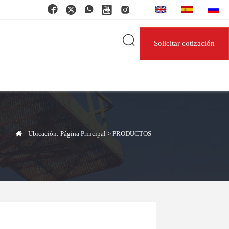






Solicitar cotización

Ubicación:
Página Principal
>
PRODUCTOS