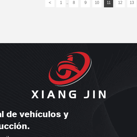
<
1
8
9
10
11
12
13
...
l de vehículos y
ucción.