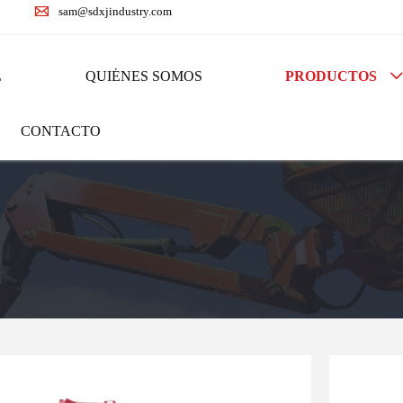

sam@sdxjindustry.com
L
QUIÉNES SOMOS
PRODUCTOS

CONTACTO