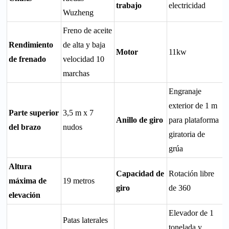
trabajo
electricidad
Wuzheng
Freno de aceite
Rendimiento
de alta y baja
Motor
11kw
de frenado
velocidad 10
marchas
Engranaje
exterior de 1 m
Parte superior
3,5 m x 7
Anillo de giro
para plataforma
del brazo
nudos
giratoria de
grúa
Altura
Capacidad de
Rotación libre
máxima de
19 metros
giro
de 360
elevación
Elevador de 1
Patas laterales
tonelada y