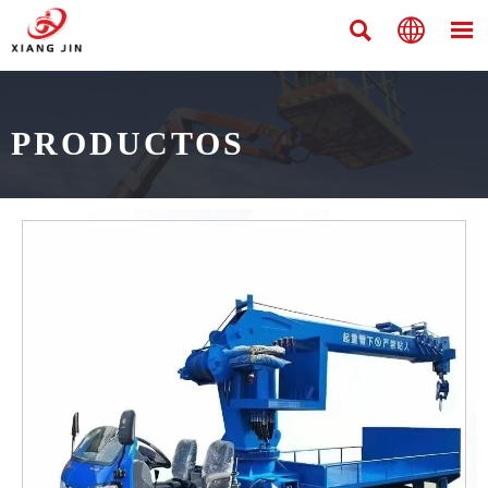



PRODUCTOS