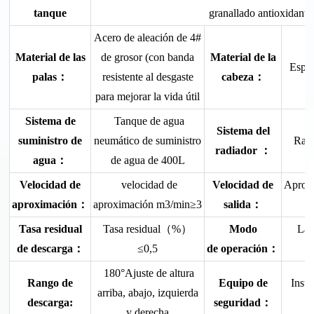
tanque
granallado antioxidant
Acero de aleación de 4#
Material de las
de grosor (con banda
Material de la
Espes
palas：
resistente al desgaste
cabeza：
para mejorar la vida útil
Sistema de
Tanque de agua
Sistema del
suministro de
neumático de suministro
Radi
radiador ：
agua：
de agua de 400L
Velocidad de
velocidad de
Velocidad de
Aprox
aproximación：
aproximación m3/min≥3
salida：
Tasa residual
Tasa residual（%）
Modo
Lad
de descarga：
≤0,5
de operación
：
180°Ajuste de altura
Rango de
Equipo de
Insta
arriba, abajo, izquierda
descarga:
seguridad：
y derecha