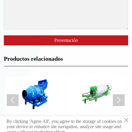
Presentación
Productos relacionados


×
Hormigonera
Tambor de hormigonera
By clicking 'Agree All', you agree to the storage of cookies on
your device to enhance site navigation, analyze site usage and
assist with our marketing efforts.