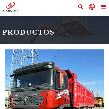



PRODUCTOS