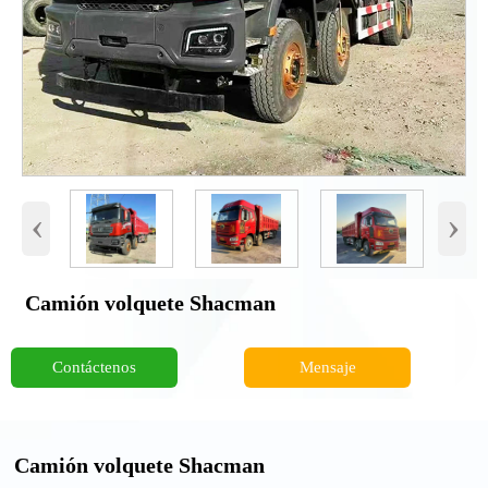
‹
›
Camión volquete Shacman
Contáctenos
Mensaje
Camión volquete Shacman