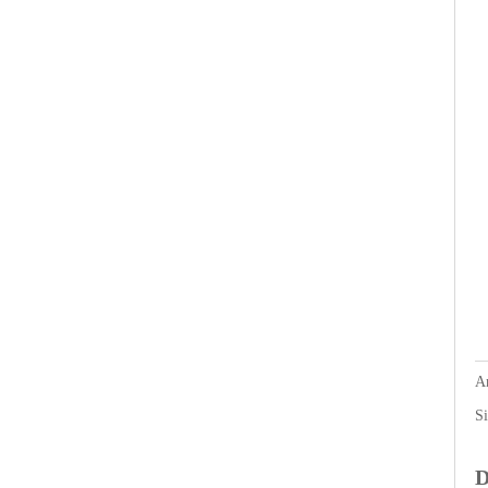
An
Si
D