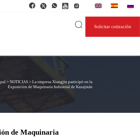






Solicitar cotización
ipal
>
NOTICIAS
>
La empresa Xiangjin participó en la
Exposición de Maquinaria Industrial de Kazajstán
ción de Maquinaria