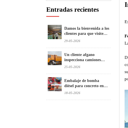
I
Entradas recientes
E
Damos la bienvenida a los
clientes para que visiten e
F
inspeccionen nuestros
29-05-2026
L
camiones hormigonera
Un cliente afgano
D
inspecciona camiones
c
volquete usados
25-05-2026
s
p
Embalaje de bomba
diésel para concreto en
Brasil
18-05-2026