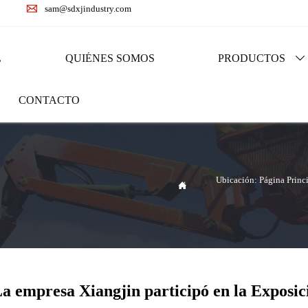

sam@sdxjindustry.com
L
QUIÉNES SOMOS
PRODUCTOS

CONTACTO
Ubicación:
Página Princ

a empresa Xiangjin participó en la Exposi