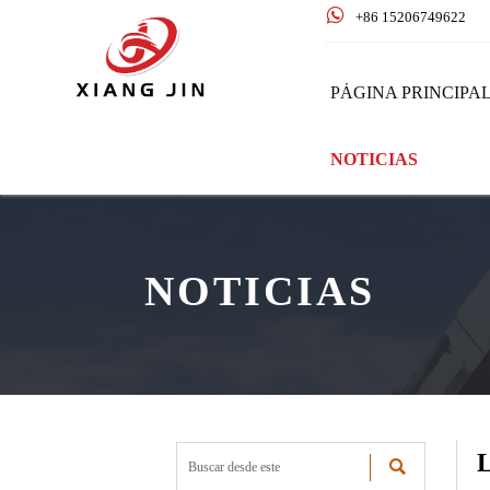

+86 15206749622
PÁGINA PRINCIPA
NOTICIAS
NOTICIAS
L
