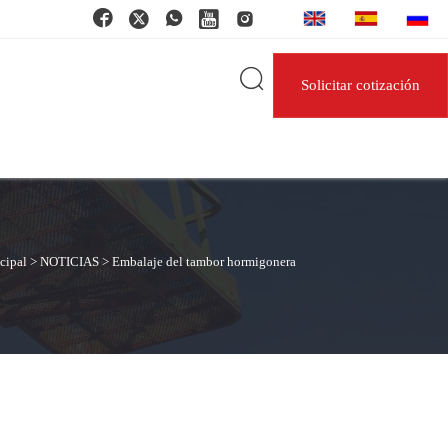






Solicitar cotización
cipal
>
NOTICIAS
>
Embalaje del tambor hormigonera