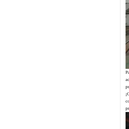
P
a
p
¡
c
p