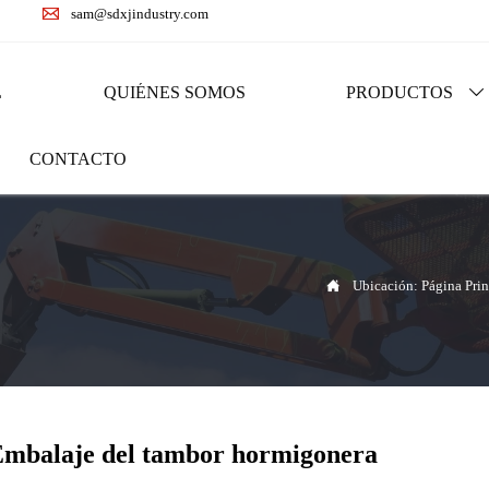

sam@sdxjindustry.com
L
QUIÉNES SOMOS
PRODUCTOS

CONTACTO

Ubicación:
Página Prin
mbalaje del tambor hormigonera