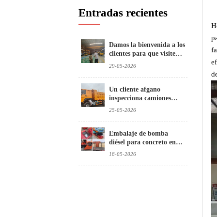
Entradas recientes
H
p
Damos la bienvenida a los
f
clientes para que visiten e
e
inspeccionen nuestros
29-05-2026
camiones hormigonera
de
Un cliente afgano
inspecciona camiones
volquete usados
25-05-2026
Embalaje de bomba
diésel para concreto en
Brasil
18-05-2026