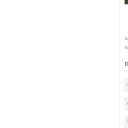
An
Si
D