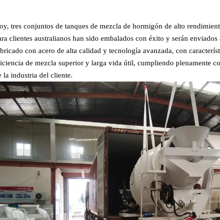
oy, tres conjuntos de tanques de mezcla de hormigón de alto rendimien
ara clientes australianos han sido embalados con éxito y serán enviados a
abricado con acero de alta calidad y tecnología avanzada, con característ
ficiencia de mezcla superior y larga vida útil, cumpliendo plenamente co
 la industria del cliente.